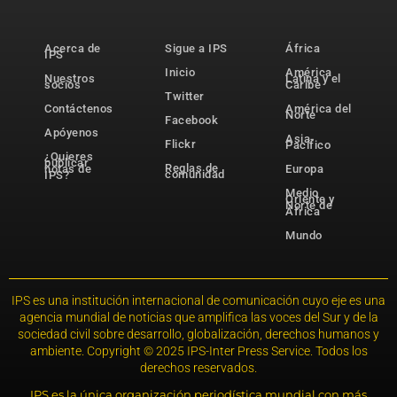
Acerca de
Sigue a IPS
África
IPS
Inicio
América
Nuestros
Latina y el
socios
Caribe
Twitter
Contáctenos
América del
Norte
Facebook
Apóyenos
Asia-
Flickr
Pacífico
¿Quieres
publicar
Reglas de
notas de
Europa
comunidad
IPS?
Medio
Oriente y
Norte de
África
Mundo
IPS es una institución internacional de comunicación cuyo eje es una
agencia mundial de noticias que amplifica las voces del Sur y de la
sociedad civil sobre desarrollo, globalización, derechos humanos y
ambiente. Copyright © 2025 IPS-Inter Press Service. Todos los
derechos reservados.
IPS es la única organización periodística mundial con más