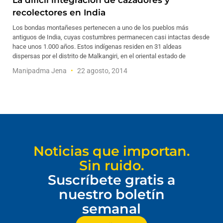
La difícil integración de cazadores y
recolectores en India
Los bondas montañeses pertenecen a uno de los pueblos más
antiguos de India, cuyas costumbres permanecen casi intactas desde
hace unos 1.000 años. Estos indígenas residen en 31 aldeas
dispersas por el distrito de Malkangiri, en el oriental estado de
Manipadma Jena
22 agosto, 2014
Noticias que importan.
Sin ruido.
Suscríbete gratis a
nuestro boletín
semanal