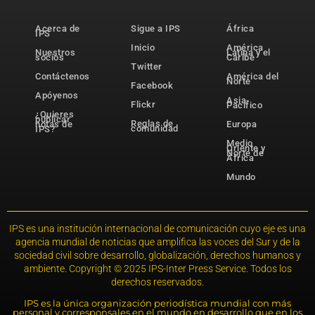
Acerca de
Sigue a IPS
África
IPS
Inicio
América
Nuestros
Latina y el
socios
Caribe
Twitter
Contáctenos
América del
Norte
Facebook
Apóyenos
Asia-
Flickr
Pacífico
¿Quieres
publicar
Reglas de
notas de
Europa
comunidad
IPS?
Medio
Oriente y
Norte de
África
Mundo
IPS es una institución internacional de comunicación cuyo eje es una
agencia mundial de noticias que amplifica las voces del Sur y de la
sociedad civil sobre desarrollo, globalización, derechos humanos y
ambiente. Copyright © 2025 IPS-Inter Press Service. Todos los
derechos reservados.
IPS es la única organización periodística mundial con más
personal y corresponsales en el mundo en desarrollo que en los