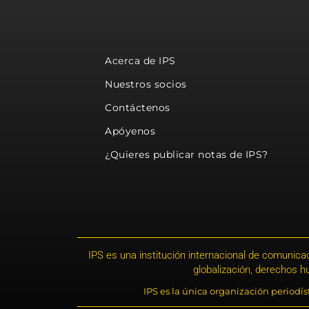
Acerca de IPS
Nuestros socios
Contáctenos
Apóyenos
¿Quieres publicar notas de IPS?
IPS es una institución internacional de comunicac
globalización, derechos 
IPS es la única organización periodí