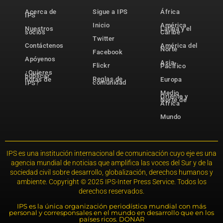
Acerca de
Sigue a IPS
África
IPS
Inicio
América
Nuestros
Latina y el
socios
Caribe
Twitter
Contáctenos
América del
Norte
Facebook
Apóyenos
Asia-
Flickr
Pacífico
¿Quieres
publicar
Reglas de
notas de
Europa
comunidad
IPS?
Medio
Oriente y
Norte de
África
Mundo
IPS es una institución internacional de comunicación cuyo eje es una
agencia mundial de noticias que amplifica las voces del Sur y de la
sociedad civil sobre desarrollo, globalización, derechos humanos y
ambiente. Copyright © 2025 IPS-Inter Press Service. Todos los
derechos reservados.
IPS es la única organización periodística mundial con más
personal y corresponsales en el mundo en desarrollo que en los
países ricos. DONAR