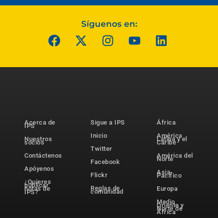
Síguenos en:
Acerca de
Sigue a IPS
África
IPS
Inicio
América
Nuestros
Latina y el
socios
Caribe
Twitter
Contáctenos
América del
Norte
Facebook
Apóyenos
Asia-
Flickr
Pacífico
¿Quieres
publicar
Reglas de
notas de
Europa
comunidad
IPS?
Medio
Oriente y
Norte de
África