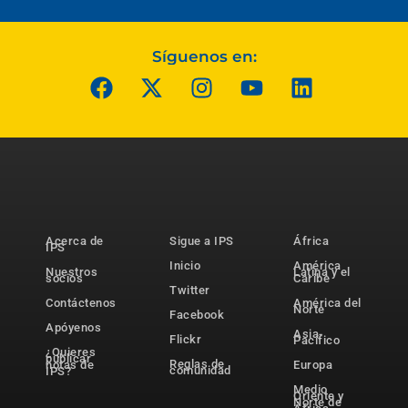
Síguenos en:
Acerca de
Sigue a IPS
África
IPS
Inicio
América
Nuestros
Latina y el
socios
Caribe
Twitter
Contáctenos
América del
Norte
Facebook
Apóyenos
Asia-
Flickr
Pacífico
¿Quieres
publicar
Reglas de
notas de
Europa
comunidad
IPS?
Medio
Oriente y
Norte de