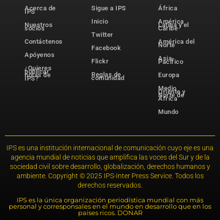
Acerca de
Sigue a IPS
África
IPS
Inicio
América
Nuestros
Latina y el
socios
Caribe
Twitter
Contáctenos
América del
Norte
Facebook
Apóyenos
Asia-
Flickr
Pacífico
¿Quieres
publicar
Reglas de
notas de
Europa
comunidad
IPS?
Medio
Oriente y
Norte de
África
Mundo
IPS es una institución internacional de comunicación cuyo eje es una
agencia mundial de noticias que amplifica las voces del Sur y de la
sociedad civil sobre desarrollo, globalización, derechos humanos y
ambiente. Copyright © 2025 IPS-Inter Press Service. Todos los
derechos reservados.
IPS es la única organización periodística mundial con más
personal y corresponsales en el mundo en desarrollo que en los
países ricos. DONAR