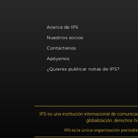
Acerca de IPS
Nuestros socios
Contáctenos
Apóyenos
¿Quieres publicar notas de IPS?
IPS es una institución internacional de comunicac
globalización, derechos 
IPS es la única organización periodí