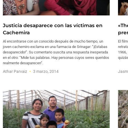
Justicia desaparece con las víctimas en
«The
Cachemira
pre
Al encontrarse con un conocido después de mucho tiempo, un
El fil
joven cachemiro exclama en una farmacia de Srinagar: “¡Estabas
retrat
desaparecido!”. Su comentario suscita una respuesta inesperada
1966, 
en el otro: “Mide tus palabras. Hay personas cuyos seres queridos
quizás
realmente desaparecen”.
Athar Parvaiz
3 marzo, 2014
Jasm