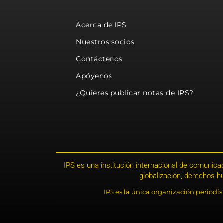
Acerca de IPS
Nuestros socios
Contáctenos
Apóyenos
¿Quieres publicar notas de IPS?
IPS es una institución internacional de comunicac
globalización, derechos 
IPS es la única organización periodí