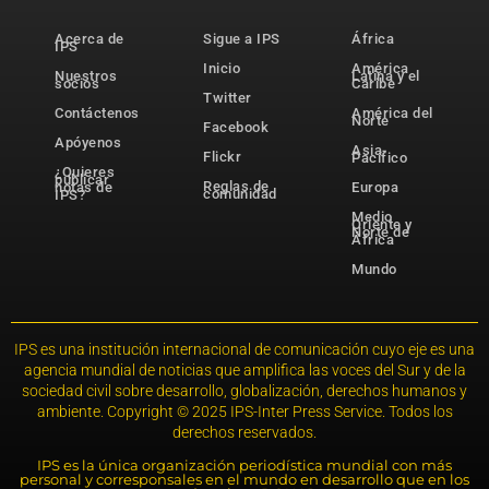
Acerca de
Sigue a IPS
África
IPS
Inicio
América
Nuestros
Latina y el
socios
Caribe
Twitter
Contáctenos
América del
Norte
Facebook
Apóyenos
Asia-
Flickr
Pacífico
¿Quieres
publicar
Reglas de
notas de
Europa
comunidad
IPS?
Medio
Oriente y
Norte de
África
Mundo
IPS es una institución internacional de comunicación cuyo eje es una
agencia mundial de noticias que amplifica las voces del Sur y de la
sociedad civil sobre desarrollo, globalización, derechos humanos y
ambiente. Copyright © 2025 IPS-Inter Press Service. Todos los
derechos reservados.
IPS es la única organización periodística mundial con más
personal y corresponsales en el mundo en desarrollo que en los