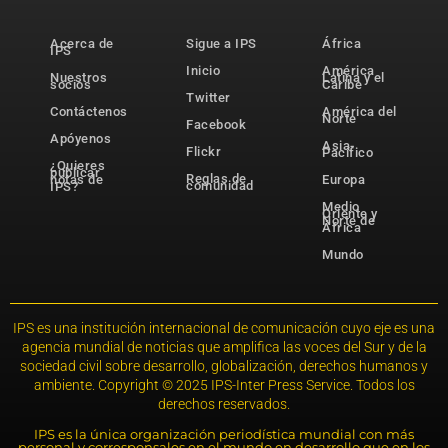
Acerca de
Sigue a IPS
África
IPS
Inicio
América
Nuestros
Latina y el
socios
Caribe
Twitter
Contáctenos
América del
Norte
Facebook
Apóyenos
Asia-
Flickr
Pacífico
¿Quieres
publicar
Reglas de
notas de
Europa
comunidad
IPS?
Medio
Oriente y
Norte de
África
Mundo
IPS es una institución internacional de comunicación cuyo eje es una
agencia mundial de noticias que amplifica las voces del Sur y de la
sociedad civil sobre desarrollo, globalización, derechos humanos y
ambiente. Copyright © 2025 IPS-Inter Press Service. Todos los
derechos reservados.
IPS es la única organización periodística mundial con más
personal y corresponsales en el mundo en desarrollo que en los