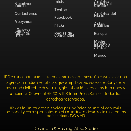
Inicio
América
Nuestros
Latina y el
socios
Caribe
Twitter
Contáctenos
América del
Norte
Facebook
Apóyenos
Asia-
Flickr
Pacífico
¿Quieres
publicar
Reglas de
notas de
Europa
comunidad
IPS?
Medio
Oriente y
Norte de
África
Mundo
IPS es una institución internacional de comunicación cuyo eje es una
agencia mundial de noticias que amplifica las voces del Sur y de la
sociedad civil sobre desarrollo, globalización, derechos humanos y
ambiente. Copyright © 2025 IPS-Inter Press Service. Todos los
derechos reservados.
IPS es la única organización periodística mundial con más
personal y corresponsales en el mundo en desarrollo que en los
países ricos. DONAR
Desarrollo & Hosting: Atiko.Studio