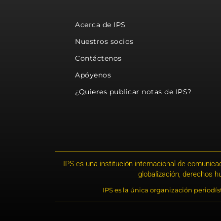
Acerca de IPS
Nuestros socios
Contáctenos
Apóyenos
¿Quieres publicar notas de IPS?
IPS es una institución internacional de comunicac
globalización, derechos 
IPS es la única organización periodí