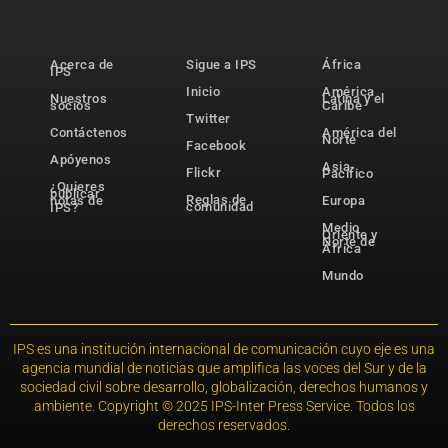
Acerca de
Sigue a IPS
África
IPS
Inicio
América
Nuestros
Latina y el
socios
Caribe
Twitter
Contáctenos
América del
Norte
Facebook
Apóyenos
Asia-
Flickr
Pacífico
¿Quieres
publicar
Reglas de
notas de
Europa
comunidad
IPS?
Medio
Oriente y
Norte de
África
Mundo
IPS es una institución internacional de comunicación cuyo eje es una
agencia mundial de noticias que amplifica las voces del Sur y de la
sociedad civil sobre desarrollo, globalización, derechos humanos y
ambiente. Copyright © 2025 IPS-Inter Press Service. Todos los
derechos reservados.