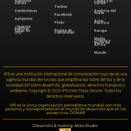
Nuestros
Latina y el
socios
Caribe
Twitter
Contáctenos
América del
Norte
Facebook
Apóyenos
Asia-
Flickr
Pacífico
¿Quieres
publicar
Reglas de
notas de
Europa
comunidad
IPS?
Medio
Oriente y
Norte de
África
Mundo
IPS es una institución internacional de comunicación cuyo eje es una
agencia mundial de noticias que amplifica las voces del Sur y de la
sociedad civil sobre desarrollo, globalización, derechos humanos y
ambiente. Copyright © 2025 IPS-Inter Press Service. Todos los
derechos reservados.
IPS es la única organización periodística mundial con más
personal y corresponsales en el mundo en desarrollo que en los
países ricos. DONAR
Desarrollo & Hosting: Atiko.Studio