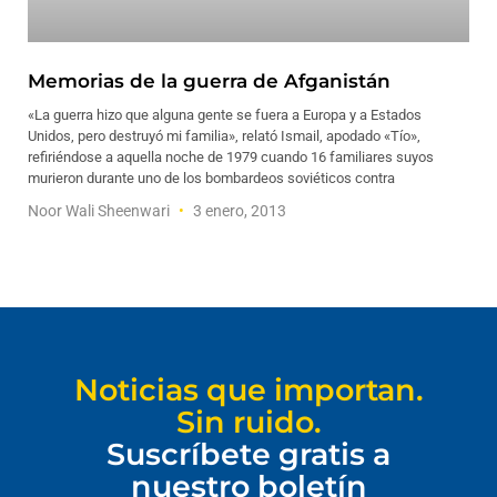
Memorias de la guerra de Afganistán
«La guerra hizo que alguna gente se fuera a Europa y a Estados
Unidos, pero destruyó mi familia», relató Ismail, apodado «Tío»,
refiriéndose a aquella noche de 1979 cuando 16 familiares suyos
murieron durante uno de los bombardeos soviéticos contra
Noor Wali Sheenwari
3 enero, 2013
Noticias que importan.
Sin ruido.
Suscríbete gratis a
nuestro boletín