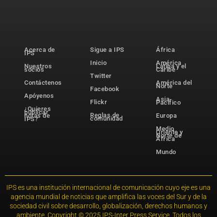
Acerca de
Sigue a IPS
África
IPS
Inicio
América
Nuestros
Latina y el
socios
Caribe
Twitter
Contáctenos
América del
Norte
Facebook
Apóyenos
Asia-
Flickr
Pacífico
¿Quieres
publicar
Reglas de
notas de
Europa
comunidad
IPS?
Medio
Oriente y
Norte de
África
Mundo
IPS es una institución internacional de comunicación cuyo eje es una
agencia mundial de noticias que amplifica las voces del Sur y de la
sociedad civil sobre desarrollo, globalización, derechos humanos y
ambiente. Copyright © 2025 IPS-Inter Press Service. Todos los