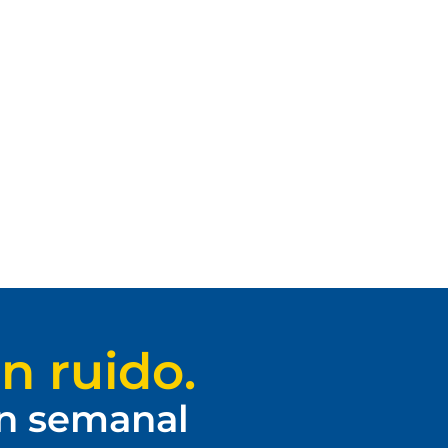
n ruido.
ín semanal