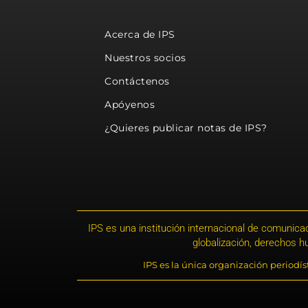
Acerca de IPS
Nuestros socios
Contáctenos
Apóyenos
¿Quieres publicar notas de IPS?
IPS es una institución internacional de comunicac
globalización, derechos 
IPS es la única organización periodí