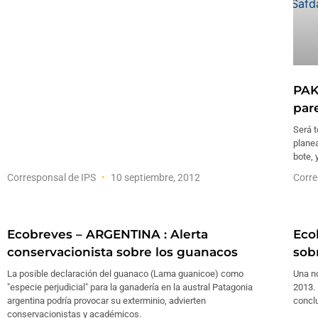
PAK
par
Será t
plane
bote, 
Corresponsal de IPS
10 septiembre, 2012
Corre
Ecobreves – ARGENTINA : Alerta
Eco
conservacionista sobre los guanacos
sob
La posible declaración del guanaco (Lama guanicoe) como
Una no
"especie perjudicial" para la ganadería en la austral Patagonia
2013. 
argentina podría provocar su exterminio, advierten
concl
conservacionistas y académicos.