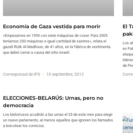
Economía de Gaza vestida para morir
El 
pak
«Empezamos en 1993 con siete máquinas de coser. Para 2005
teníamos 250 máquinas e igual cantidad de sastres», relata el
Los a
gazatí Rizik Al-Madhoun, de 41 años, en la fábrica de vestimenta
en Pak
que debió cerrar a causa del sitio israelí.
ataque
lidera
de Pe
Corresponsal de IPS
10 septiembre, 2012
Corre
ELECCIONES-BELARÚS: Urnas, pero no
democracia
Los bielorrusos acudirán a las urnas el 23 de este mes para elegir
un nuevo parlamento, al menos aquellos que ignoren los llamados
a boicotear los comicios.