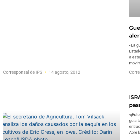
Gue
aler
«La gu
Estado
a este
movimi
Corresponsal de IPS
14 agosto, 2012
Corre
ISR
pas
«¡Este
guía t
entrad
Abre l