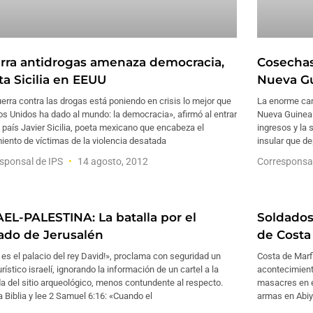
rra antidrogas amenaza democracia,
Cosechas
ta Sicilia en EEUU
Nueva G
erra contra las drogas está poniendo en crisis lo mejor que
La enorme can
s Unidos ha dado al mundo: la democracia», afirmó al entrar
Nueva Guinea 
 país Javier Sicilia, poeta mexicano que encabeza el
ingresos y la 
ento de víctimas de la violencia desatada
insular que d
sponsal de IPS
14 agosto, 2012
Corresponsa
AEL-PALESTINA: La batalla por el
Soldados
ado de Jerusalén
de Costa 
 es el palacio del rey David!», proclama con seguridad un
Costa de Marf
urístico israelí, ignorando la información de un cartel a la
acontecimiento
a del sitio arqueológico, menos contundente al respecto.
masacres en el
a Biblia y lee 2 Samuel 6:16: «Cuando el
armas en Abiyá