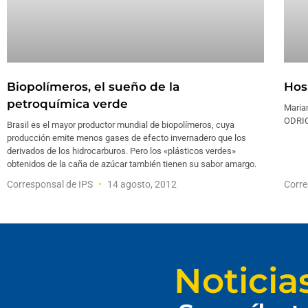
Biopolímeros, el sueño de la
Hos
petroquímica verde
Maria
ODRIO
Brasil es el mayor productor mundial de biopolímeros, cuya
producción emite menos gases de efecto invernadero que los
derivados de los hidrocarburos. Pero los «plásticos verdes»
obtenidos de la caña de azúcar también tienen su sabor amargo.
Corresponsal de IPS
14 agosto, 2012
Corre
Noticia