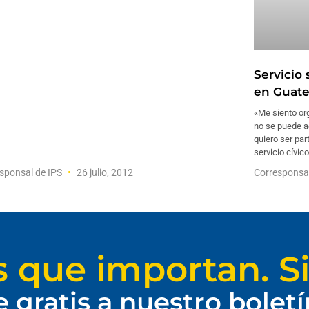
Servicio 
en Guat
«Me siento org
no se puede ac
quiero ser par
servicio cívic
sponsal de IPS
26 julio, 2012
Corresponsa
s que importan. Si
e gratis a nuestro bolet