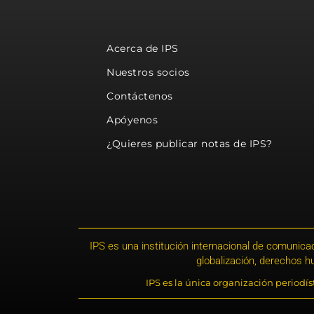
Acerca de IPS
Nuestros socios
Contáctenos
Apóyenos
¿Quieres publicar notas de IPS?
IPS es una institución internacional de comunicac
globalización, derechos 
IPS es la única organización periodí