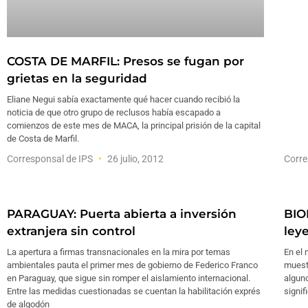
COSTA DE MARFIL: Presos se fugan por
grietas en la seguridad
Eliane Negui sabía exactamente qué hacer cuando recibió la
noticia de que otro grupo de reclusos había escapado a
comienzos de este mes de MACA, la principal prisión de la capital
de Costa de Marfil.
Corresponsal de IPS
26 julio, 2012
Corre
PARAGUAY: Puerta abierta a inversión
BIO
extranjera sin control
ley
La apertura a firmas transnacionales en la mira por temas
En el 
ambientales pauta el primer mes de gobierno de Federico Franco
muest
en Paraguay, que sigue sin romper el aislamiento internacional.
alguno
Entre las medidas cuestionadas se cuentan la habilitación exprés
signif
de algodón