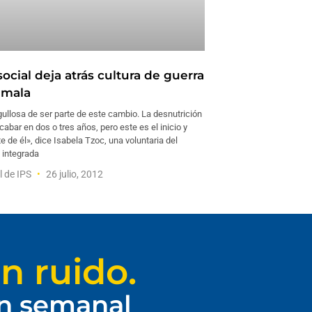
social deja atrás cultura de guerra
emala
ullosa de ser parte de este cambio. La desnutrición
abar en dos o tres años, pero este es el inicio y
te de él», dice Isabela Tzoc, una voluntaria del
o integrada
l de IPS
26 julio, 2012
n ruido.
ín semanal