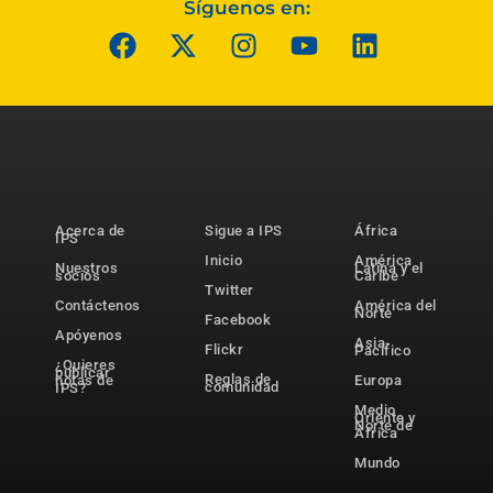
Síguenos en:
Acerca de
Sigue a IPS
África
IPS
Inicio
América
Nuestros
Latina y el
socios
Caribe
Twitter
Contáctenos
América del
Norte
Facebook
Apóyenos
Asia-
Flickr
Pacífico
¿Quieres
publicar
Reglas de
notas de
Europa
comunidad
IPS?
Medio
Oriente y
Norte de
África
Mundo