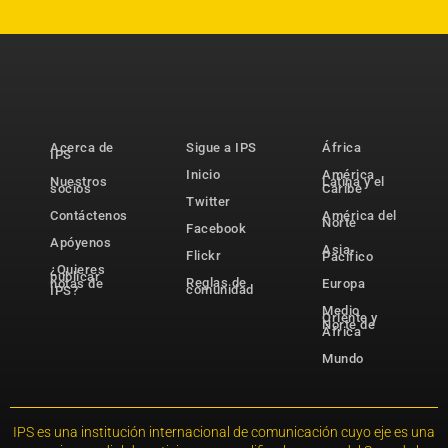
Acerca de
Sigue a IPS
África
IPS
Inicio
América
Nuestros
Latina y el
socios
Caribe
Twitter
Contáctenos
América del
Norte
Facebook
Apóyenos
Asia-
Flickr
Pacífico
¿Quieres
publicar
Reglas de
notas de
Europa
comunidad
IPS?
Medio
Oriente y
Norte de
África
Mundo
IPS es una institución internacional de comunicación cuyo eje es una