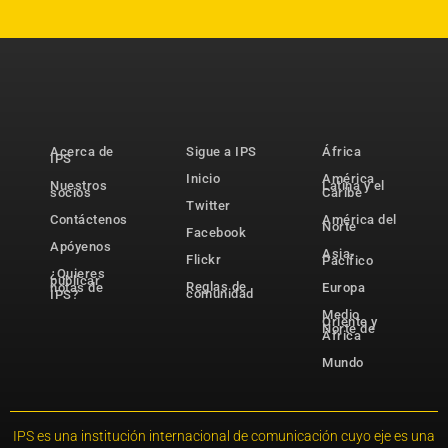
Acerca de
Sigue a IPS
África
IPS
Inicio
América
Nuestros
Latina y el
socios
Caribe
Twitter
Contáctenos
América del
Norte
Facebook
Apóyenos
Asia-
Flickr
Pacífico
¿Quieres
publicar
Reglas de
notas de
Europa
comunidad
IPS?
Medio
Oriente y
Norte de
África
Mundo
IPS es una institución internacional de comunicación cuyo eje es una