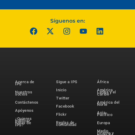
Síguenos en:
Acerca de
Sigue a IPS
África
IPS
Inicio
América
Nuestros
Latina y el
socios
Caribe
Twitter
Contáctenos
América del
Norte
Facebook
Apóyenos
Asia-
Flickr
Pacífico
¿Quieres
publicar
Reglas de
notas de
Europa
comunidad
IPS?
Medio
Oriente y