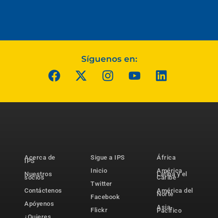
Síguenos en:
Acerca de
Sigue a IPS
África
IPS
Inicio
América
Nuestros
Latina y el
socios
Caribe
Twitter
Contáctenos
América del
Norte
Facebook
Apóyenos
Asia-
Flickr
Pacífico
¿Quieres