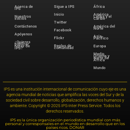
Acerca de
Sigue a IPS
África
IPS
Inicio
América
Nuestros
Latina y el
socios
Caribe
Twitter
Contáctenos
América del
Norte
Facebook
Apóyenos
Asia-
Flickr
Pacífico
¿Quieres
publicar
Reglas de
notas de
Europa
comunidad
IPS?
Medio
Oriente y
Norte de
África
Mundo
IPS es una institución internacional de comunicación cuyo eje es una
agencia mundial de noticias que amplifica las voces del Sur y de la
sociedad civil sobre desarrollo, globalización, derechos humanos y
ambiente. Copyright © 2025 IPS-Inter Press Service. Todos los
derechos reservados.
IPS es la única organización periodística mundial con más
personal y corresponsales en el mundo en desarrollo que en los
países ricos. DONAR