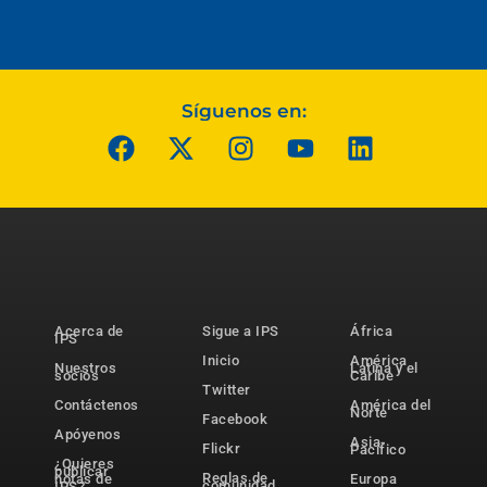
Síguenos en:
Acerca de
Sigue a IPS
África
IPS
Inicio
América
Nuestros
Latina y el
socios
Caribe
Twitter
Contáctenos
América del
Norte
Facebook
Apóyenos
Asia-
Flickr
Pacífico
¿Quieres
publicar
Reglas de
notas de
Europa
comunidad
IPS?