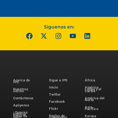
Síguenos en:
Acerca de
Sigue a IPS
África
IPS
Inicio
América
Nuestros
Latina y el
socios
Caribe
Twitter
Contáctenos
América del
Norte
Facebook
Apóyenos
Asia-
Flickr
Pacífico
¿Quieres
publicar
Reglas de
notas de
Europa
comunidad
IPS?