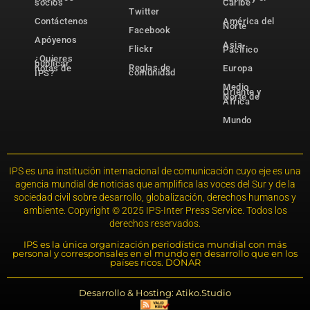
socios
Caribe
Twitter
Contáctenos
América del
Norte
Facebook
Apóyenos
Asia-
Flickr
Pacífico
¿Quieres
publicar
Reglas de
notas de
Europa
comunidad
IPS?
Medio
Oriente y
Norte de
África
Mundo
IPS es una institución internacional de comunicación cuyo eje es una
agencia mundial de noticias que amplifica las voces del Sur y de la
sociedad civil sobre desarrollo, globalización, derechos humanos y
ambiente. Copyright © 2025 IPS-Inter Press Service. Todos los
derechos reservados.
IPS es la única organización periodística mundial con más
personal y corresponsales en el mundo en desarrollo que en los
países ricos. DONAR
Desarrollo & Hosting: Atiko.Studio