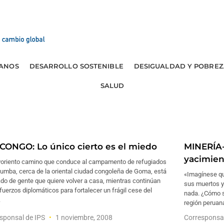
ANOS
DESARROLLO SOSTENIBLE
DESIGUALDAD Y POBREZ
SALUD
.CONGO: Lo único cierto es el miedo
MINERÍA-
yacimien
lvoriento camino que conduce al campamento de refugiados
bumba, cerca de la oriental ciudad congoleña de Goma, está
«Imagínese qu
do de gente que quiere volver a casa, mientras continúan
sus muertos y 
fuerzos diplomáticos para fortalecer un frágil cese del
nada. ¿Cómo s
.
región peruan
sponsal de IPS
1 noviembre, 2008
Corresponsa