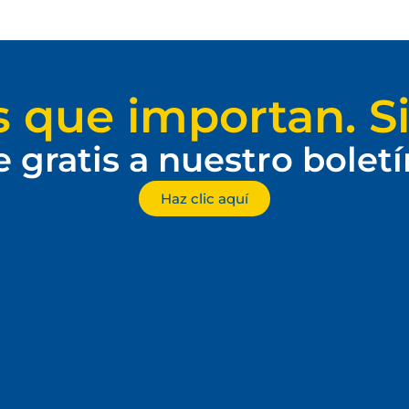
s que importan. Si
e gratis a nuestro bolet
Haz clic aquí