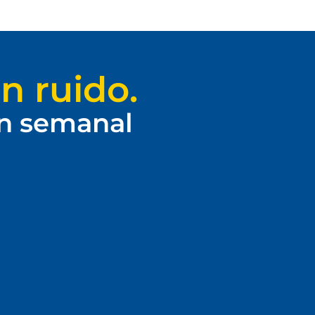
n ruido.
ín semanal