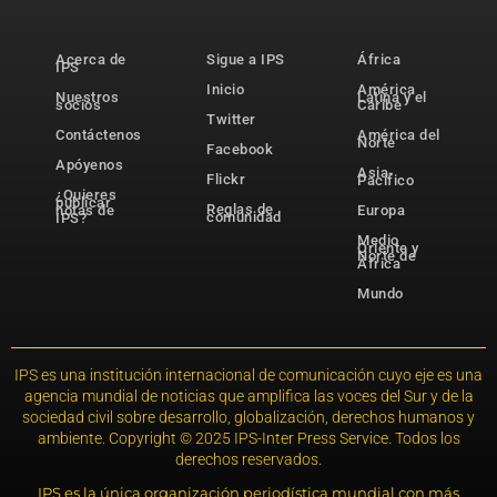
Acerca de
Sigue a IPS
África
IPS
Inicio
América
Nuestros
Latina y el
socios
Caribe
Twitter
Contáctenos
América del
Norte
Facebook
Apóyenos
Asia-
Flickr
Pacífico
¿Quieres
publicar
Reglas de
notas de
Europa
comunidad
IPS?
Medio
Oriente y
Norte de
África
Mundo
IPS es una institución internacional de comunicación cuyo eje es una
agencia mundial de noticias que amplifica las voces del Sur y de la
sociedad civil sobre desarrollo, globalización, derechos humanos y
ambiente. Copyright © 2025 IPS-Inter Press Service. Todos los
derechos reservados.
IPS es la única organización periodística mundial con más