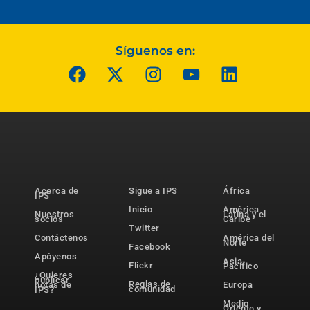
Síguenos en:
Acerca de
Sigue a IPS
África
IPS
Inicio
América
Nuestros
Latina y el
socios
Caribe
Twitter
Contáctenos
América del
Norte
Facebook
Apóyenos
Asia-
Flickr
Pacífico
¿Quieres
publicar
Reglas de
notas de
Europa
comunidad
IPS?
Medio
Oriente y