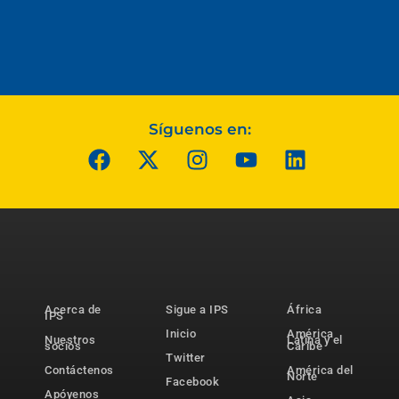
Síguenos en:
Acerca de
Sigue a IPS
África
IPS
Inicio
América
Nuestros
Latina y el
socios
Caribe
Twitter
Contáctenos
América del
Norte
Facebook
Apóyenos