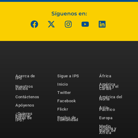
Síguenos en:
Acerca de
Sigue a IPS
África
IPS
Inicio
América
Nuestros
Latina y el
socios
Caribe
Twitter
Contáctenos
América del
Norte
Facebook
Apóyenos
Asia-
Flickr
Pacífico
¿Quieres
publicar
Reglas de
notas de
Europa
comunidad
IPS?
Medio
Oriente y
Norte de
África