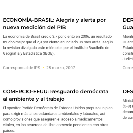
ECONOMÍA-BRASIL: Alegría y alerta por
DE
nueva medición del PIB
Gua
La economía de Brasil creció 3,7 por ciento en 2006, un resultado
Mient
mucho mejor que el 2,9 por ciento anunciado un mes atrás, según
Guant
la revisión divulgada este miércoles por el Instituto Brasileño de
Estado
Geografía y Estadística (IBGE).
consti
Judici
Corresponsal de IPS
28 marzo, 2007
Corre
COMERCIO-EEUU: Resguardo demócrata
DES
al ambiente y al trabajo
Minis
(G-8) 
El opositor Partido Demócrata de Estados Unidos propuso un plan
desar
para exigir más altos estándares ambientales y laborales, así
de aum
como provisiones que aseguren el acceso a medicamentos
vitales, en los acuerdos de libre comercio pendientes con otros
países.