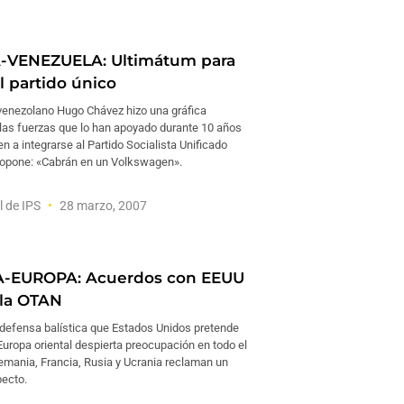
A-VENEZUELA: Ultimátum para
l partido único
 venezolano Hugo Chávez hizo una gráfica
 las fuerzas que lo han apoyado durante 10 años
en a integrarse al Partido Socialista Unificado
opone: «Cabrán en un Volkswagen».
l de IPS
28 marzo, 2007
-EUROPA: Acuerdos con EEUU
 la OTAN
 defensa balística que Estados Unidos pretende
uropa oriental despierta preocupación en todo el
lemania, Francia, Rusia y Ucrania reclaman un
pecto.