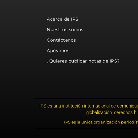
Acerca de IPS
Nuestros socios
Contáctenos
Apóyenos
¿Quieres publicar notas de IPS?
IPS es una institución internacional de comunicac
globalización, derechos 
IPS es la única organización periodí