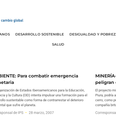
ANOS
DESARROLLO SOSTENIBLE
DESIGUALDAD Y POBREZ
SALUD
IENTE: Para combatir emergencia
MINERÍA-
netaria
peligran 
ganización de Estados Iberoamericanos para la Educación,
El proyecto mi
ncia y la Cultura (OEI) intenta impulsar una formación para el
Piura, podría
ollo sustentable como forma de contrarrestar el deterioro
cerro, como pr
tal que sufre el planeta.
compañía brit
sponsal de IPS
28 marzo, 2007
Corresponsa