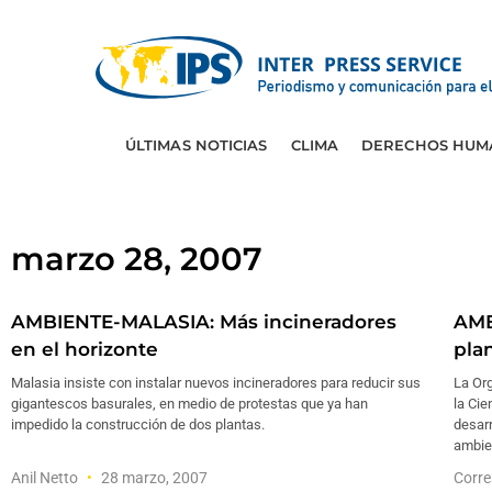
ÚLTIMAS NOTICIAS
CLIMA
DERECHOS HUM
marzo 28, 2007
AMBIENTE-MALASIA: Más incineradores
AMB
en el horizonte
pla
Malasia insiste con instalar nuevos incineradores para reducir sus
La Or
gigantescos basurales, en medio de protestas que ya han
la Cie
impedido la construcción de dos plantas.
desarr
ambien
Anil Netto
28 marzo, 2007
Corre