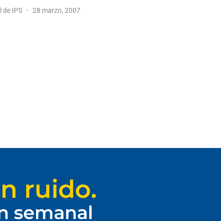
l de IPS
28 marzo, 2007
n ruido.
ín semanal