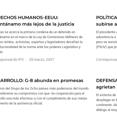
RECHOS HUMANOS-EEUU:
POLÍTIC
ntánamo más lejos de la justicia
subirse a
ras se acerca la primera condena de un detenido en
El presidente
ánamo en el marco de la Ley de Comisiones Militares de
advertencia a
s Unidos, activistas, expertos y legisladores desafían la
pero se resist
tucionalidad de la norma ante los poderes Legislativo y
(PSUV) que pr
al.
sponsal de IPS
28 marzo, 2007
Corresponsa
ARROLLO: G-8 abunda en promesas
DEFENSA
agrietan
tros del Grupo de los Ocho países más poderosos del mundo
reiteraron su compromiso con que «la cooperación para el
El sistema de
rollo sea más efectiva» y con el cumplimiento de sus metas
desplegar en E
ento de la asistencia oficial.
continente. A
diálogo al res