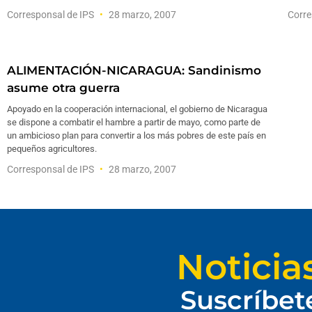
Corresponsal de IPS
28 marzo, 2007
Corre
ALIMENTACIÓN-NICARAGUA: Sandinismo
asume otra guerra
Apoyado en la cooperación internacional, el gobierno de Nicaragua
se dispone a combatir el hambre a partir de mayo, como parte de
un ambicioso plan para convertir a los más pobres de este país en
pequeños agricultores.
Corresponsal de IPS
28 marzo, 2007
Noticia
Suscríbet