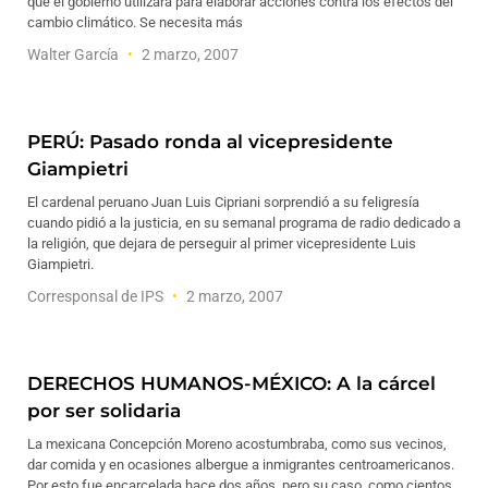
que el gobierno utilizará para elaborar acciones contra los efectos del
cambio climático. Se necesita más
Walter García
2 marzo, 2007
PERÚ: Pasado ronda al vicepresidente
Giampietri
El cardenal peruano Juan Luis Cipriani sorprendió a su feligresía
cuando pidió a la justicia, en su semanal programa de radio dedicado a
la religión, que dejara de perseguir al primer vicepresidente Luis
Giampietri.
Corresponsal de IPS
2 marzo, 2007
DERECHOS HUMANOS-MÉXICO: A la cárcel
por ser solidaria
La mexicana Concepción Moreno acostumbraba, como sus vecinos,
dar comida y en ocasiones albergue a inmigrantes centroamericanos.
Por esto fue encarcelada hace dos años, pero su caso, como cientos