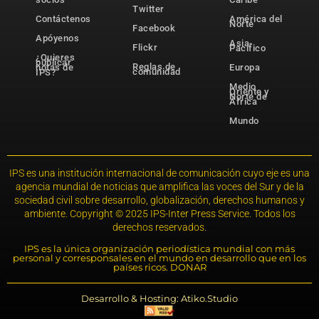
Twitter
Contáctenos
América del
Norte
Facebook
Apóyenos
Asia-
Flickr
Pacífico
¿Quieres
publicar
Reglas de
notas de
Europa
comunidad
IPS?
Medio
Oriente y
Norte de
África
Mundo
IPS es una institución internacional de comunicación cuyo eje es una
agencia mundial de noticias que amplifica las voces del Sur y de la
sociedad civil sobre desarrollo, globalización, derechos humanos y
ambiente. Copyright © 2025 IPS-Inter Press Service. Todos los
derechos reservados.
IPS es la única organización periodística mundial con más
personal y corresponsales en el mundo en desarrollo que en los
países ricos. DONAR
Desarrollo & Hosting: Atiko.Studio