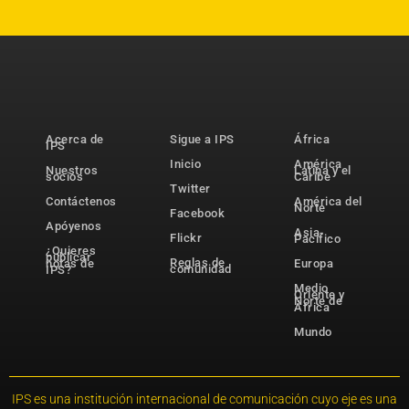
Acerca de
Sigue a IPS
África
IPS
Inicio
América
Nuestros
Latina y el
socios
Caribe
Twitter
Contáctenos
América del
Norte
Facebook
Apóyenos
Asia-
Flickr
Pacífico
¿Quieres
publicar
Reglas de
notas de
Europa
comunidad
IPS?
Medio
Oriente y
Norte de
África
Mundo
IPS es una institución internacional de comunicación cuyo eje es una