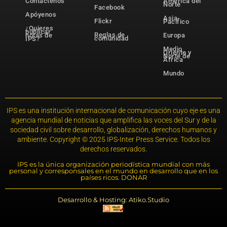
Contáctenos
América del
Norte
Facebook
Apóyenos
Asia-
Flickr
Pacífico
¿Quieres
publicar
Reglas de
notas de
Europa
comunidad
IPS?
Medio
Oriente y
Norte de
África
Mundo
IPS es una institución internacional de comunicación cuyo eje es una
agencia mundial de noticias que amplifica las voces del Sur y de la
sociedad civil sobre desarrollo, globalización, derechos humanos y
ambiente. Copyright © 2025 IPS-Inter Press Service. Todos los
derechos reservados.
IPS es la única organización periodística mundial con más
personal y corresponsales en el mundo en desarrollo que en los
países ricos. DONAR
Desarrollo & Hosting: Atiko.Studio