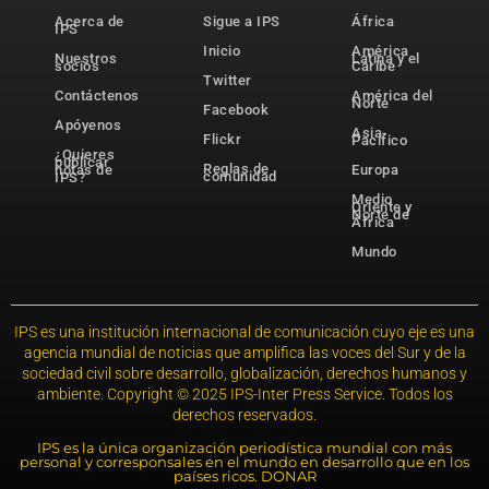
Acerca de
Sigue a IPS
África
IPS
Inicio
América
Nuestros
Latina y el
socios
Caribe
Twitter
Contáctenos
América del
Norte
Facebook
Apóyenos
Asia-
Flickr
Pacífico
¿Quieres
publicar
Reglas de
notas de
Europa
comunidad
IPS?
Medio
Oriente y
Norte de
África
Mundo
IPS es una institución internacional de comunicación cuyo eje es una
agencia mundial de noticias que amplifica las voces del Sur y de la
sociedad civil sobre desarrollo, globalización, derechos humanos y
ambiente. Copyright © 2025 IPS-Inter Press Service. Todos los
derechos reservados.
IPS es la única organización periodística mundial con más
personal y corresponsales en el mundo en desarrollo que en los
países ricos. DONAR