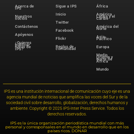
Acerca de
Sigue a IPS
África
IPS
Inicio
América
Nuestros
Latina y el
socios
Caribe
Twitter
Contáctenos
América del
Norte
Facebook
Apóyenos
Asia-
Flickr
Pacífico
¿Quieres
publicar
Reglas de
notas de
Europa
comunidad
IPS?
Medio
Oriente y
Norte de
África
Mundo
IPS es una institución internacional de comunicación cuyo eje es una
agencia mundial de noticias que amplifica las voces del Sur y de la
sociedad civil sobre desarrollo, globalización, derechos humanos y
ambiente. Copyright © 2025 IPS-Inter Press Service. Todos los
derechos reservados.
IPS es la única organización periodística mundial con más
personal y corresponsales en el mundo en desarrollo que en los
países ricos. DONAR