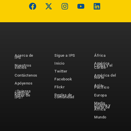
Acerca de
Sigue a IPS
África
IPS
Inicio
América
Nuestros
Latina y el
socios
Caribe
Twitter
Contáctenos
América del
Norte
Facebook
Apóyenos
Asia-
Flickr
Pacífico
¿Quieres
publicar
Reglas de
notas de
Europa
comunidad
IPS?
Medio
Oriente y
Norte de
África
Mundo