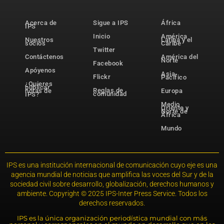
Acerca de
Sigue a IPS
África
IPS
Inicio
América
Nuestros
Latina y el
socios
Caribe
Twitter
Contáctenos
América del
Norte
Facebook
Apóyenos
Asia-
Flickr
Pacífico
¿Quieres
publicar
Reglas de
notas de
Europa
comunidad
IPS?
Medio
Oriente y
Norte de
África
Mundo
IPS es una institución internacional de comunicación cuyo eje es una
agencia mundial de noticias que amplifica las voces del Sur y de la
sociedad civil sobre desarrollo, globalización, derechos humanos y
ambiente. Copyright © 2025 IPS-Inter Press Service. Todos los
derechos reservados.
IPS es la única organización periodística mundial con más