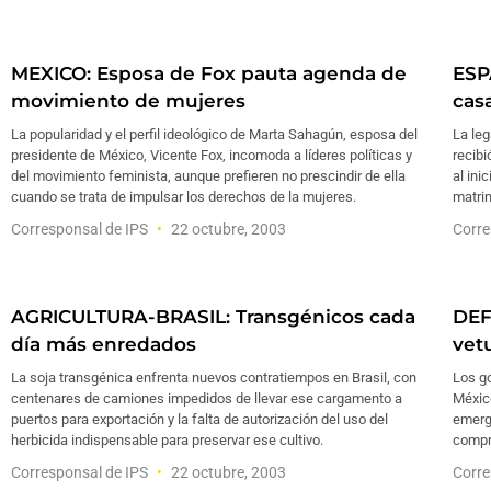
MEXICO: Esposa de Fox pauta agenda de
ESP
movimiento de mujeres
cas
La popularidad y el perfil ideológico de Marta Sahagún, esposa del
La le
presidente de México, Vicente Fox, incomoda a líderes políticas y
recibi
del movimiento feminista, aunque prefieren no prescindir de ella
al ini
cuando se trata de impulsar los derechos de la mujeres.
matrim
Corresponsal de IPS
22 octubre, 2003
Corre
AGRICULTURA-BRASIL: Transgénicos cada
DEF
día más enredados
vet
La soja transgénica enfrenta nuevos contratiempos en Brasil, con
Los g
centenares de camiones impedidos de llevar ese cargamento a
México
puertos para exportación y la falta de autorización del uso del
emergi
herbicida indispensable para preservar ese cultivo.
compr
Corresponsal de IPS
22 octubre, 2003
Corre