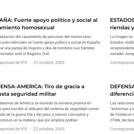
AÑA: Fuerte apoyo político y social al
ESTADOS 
amiento homosexual
riendas 
galización del casamiento de personas del mismo sexo
La imagen no r
ó este miércoles un fuerte apoyo político y social en España,
Estados Unido
ciar una pareja de mujeres y dos de hombres sus trámites
vicepresident
oniales ante el Registro Civil.
senador Josep
sponsal de IPS
22 octubre, 2003
Corresponsa
ENSA-AMERICA: Tiro de gracia a
DEFENSA:
usta seguridad militar
diferenc
obiernos de América se reunirán la semana próxima en
Las relacione
 para escribir el obituario del sistema de seguridad común
”estrechas y 
do de la guerra fría y dar paso a nuevos conceptos y
de fortalecer 
omisos en la materia, que por amplios podrían
OTAN, declara
sponsal de IPS
22 octubre, 2003
Corresponsa