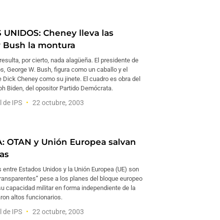
UNIDOS: Cheney lleva las
y Bush la montura
esulta, por cierto, nada alagüeña. El presidente de
s, George W. Bush, figura como un caballo y el
e Dick Cheney como su jinete. El cuadro es obra del
h Biden, del opositor Partido Demócrata.
l de IPS
22 octubre, 2003
 OTAN y Unión Europea salvan
ias
s entre Estados Unidos y la Unión Europea (UE) son
transparentes” pese a los planes del bloque europeo
su capacidad militar en forma independiente de la
ron altos funcionarios.
l de IPS
22 octubre, 2003