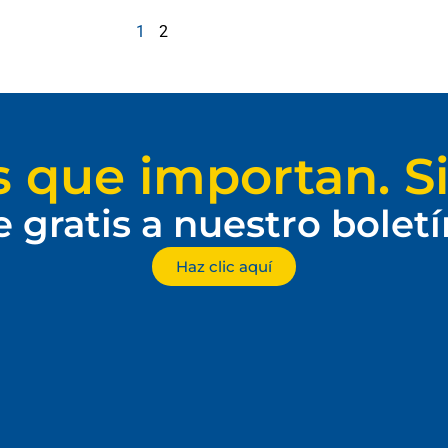
1
2
s que importan. Si
e gratis a nuestro bolet
Haz clic aquí