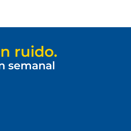
n ruido.
ín semanal