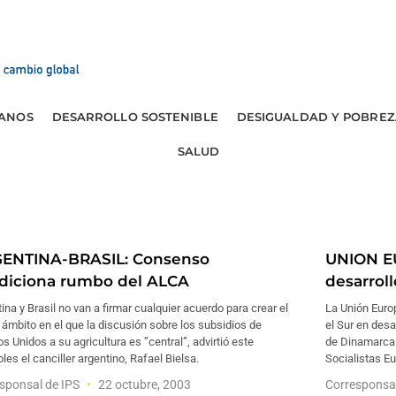
ANOS
DESARROLLO SOSTENIBLE
DESIGUALDAD Y POBREZ
SALUD
ENTINA-BRASIL: Consenso
UNION E
diciona rumbo del ALCA
desarroll
ina y Brasil no van a firmar cualquier acuerdo para crear el
La Unión Euro
ámbito en el que la discusión sobre los subsidios de
el Sur en desar
s Unidos a su agricultura es ”central”, advirtió este
de Dinamarca y
les el canciller argentino, Rafael Bielsa.
Socialistas E
sponsal de IPS
22 octubre, 2003
Corresponsa