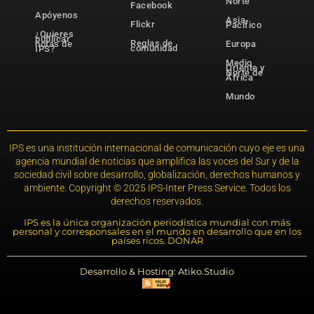
Norte
Facebook
Apóyenos
Asia-
Flickr
Pacífico
¿Quieres
publicar
Reglas de
notas de
Europa
comunidad
IPS?
Medio
Oriente y
Norte de
África
Mundo
IPS es una institución internacional de comunicación cuyo eje es una
agencia mundial de noticias que amplifica las voces del Sur y de la
sociedad civil sobre desarrollo, globalización, derechos humanos y
ambiente. Copyright © 2025 IPS-Inter Press Service. Todos los
derechos reservados.
IPS es la única organización periodística mundial con más
personal y corresponsales en el mundo en desarrollo que en los
países ricos. DONAR
Desarrollo & Hosting: Atiko.Studio