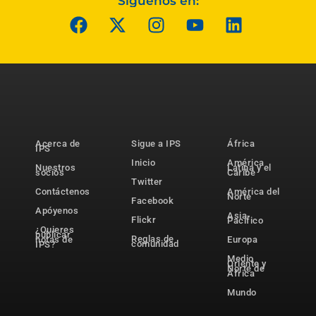
Síguenos en:
Acerca de
Sigue a IPS
África
IPS
Inicio
América
Nuestros
Latina y el
socios
Caribe
Twitter
Contáctenos
América del
Norte
Facebook
Apóyenos
Asia-
Flickr
Pacífico
¿Quieres
publicar
Reglas de
notas de
Europa
comunidad
IPS?
Medio
Oriente y
Norte de
África
Mundo