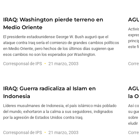
IRAQ: Washington pierde terreno en
AGU
Medio Oriente
Activi
expres
El presidente estadounidense George W. Bush auguró que el
princi
ataque contra Iraq sería el comienzo de grandes cambios políticos
este f
en Medio Oriente, pero hechos de los últimos días sugieren que
esos cambios no son los esperados por Washington.
Corresponsal de IPS
21 marzo, 2003
Corre
IRAQ: Guerra radicaliza al Islam en
AGU
Indonesia
la 
Líderes musulmanes de Indonesia, el país islámico más poblado
Así co
del mundo, exhortaron a la calma a sus seguidores, indignados
su gue
por la agresión de Estados Unidos contra Iraq.
sobre 
eludir
Corresponsal de IPS
21 marzo, 2003
Corre