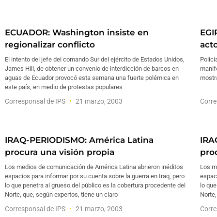
ECUADOR: Washington insiste en
EGIP
regionalizar conflicto
act
El intento del jefe del comando Sur del ejército de Estados Unidos,
Policí
James Hill, de obtener un convenio de interdicción de barcos en
manife
aguas de Ecuador provocó esta semana una fuerte polémica en
mostra
este país, en medio de protestas populares
Corresponsal de IPS
21 marzo, 2003
Corre
IRAQ-PERIODISMO: América Latina
IRA
procura una visión propia
pro
Los medios de comunicación de América Latina abrieron inéditos
Los m
espacios para informar por su cuenta sobre la guerra en Iraq, pero
espaci
lo que penetra al grueso del público es la cobertura procedente del
lo que
Norte, que, según expertos, tiene un claro
Norte,
Corresponsal de IPS
21 marzo, 2003
Corre