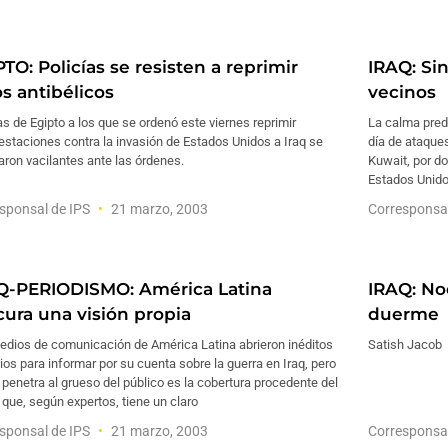
TO: Policías se resisten a reprimir
IRAQ: Sin
os antibélicos
vecinos
as de Egipto a los que se ordenó este viernes reprimir
La calma pred
staciones contra la invasión de Estados Unidos a Iraq se
día de ataques
ron vacilantes ante las órdenes.
Kuwait, por d
Estados Unido
sponsal de IPS
21 marzo, 2003
Corresponsa
Q-PERIODISMO: América Latina
IRAQ: No
cura una visión propia
duerme
edios de comunicación de América Latina abrieron inéditos
Satish Jacob
os para informar por su cuenta sobre la guerra en Iraq, pero
 penetra al grueso del público es la cobertura procedente del
 que, según expertos, tiene un claro
sponsal de IPS
21 marzo, 2003
Corresponsa