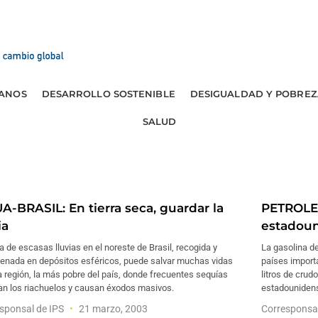
ANOS
DESARROLLO SOSTENIBLE
DESIGUALDAD Y POBREZ
SALUD
A-BRASIL: En tierra seca, guardar la
PETROLEO
ia
estadoun
a de escasas lluvias en el noreste de Brasil, recogida y
La gasolina de
enada en depósitos esféricos, puede salvar muchas vidas
países importa
 región, la más pobre del país, donde frecuentes sequías
litros de crud
an los riachuelos y causan éxodos masivos.
estadounidens
sponsal de IPS
21 marzo, 2003
Corresponsa