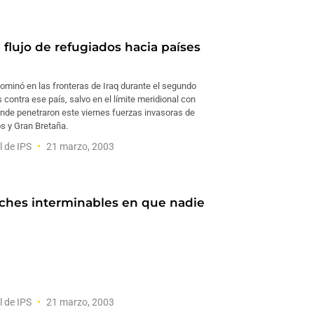
 flujo de refugiados hacia países
ominó en las fronteras de Iraq durante el segundo
 contra ese país, salvo en el límite meridional con
onde penetraron este viernes fuerzas invasoras de
s y Gran Bretaña.
l de IPS
21 marzo, 2003
ches interminables en que nadie
l de IPS
21 marzo, 2003