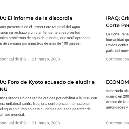
A: El informe de la discordia
IRAQ: Cr
Corte Pe
stas presentes en el Tercer Foro Mundial del Agua
aron su rechazo a un plan tendente a resolver los
La Corte Penal
pales problemas de agua del planeta, que será aprobado
humanidad que
in de semana por ministros de más de 100 países.
Unidos contra
parte del nuev
sponsal de IPS
21 marzo, 2003
Corresponsa
A: Foro de Kyoto acusado de eludir a
ECONOMI
ONU
Venezuela afr
ocurrió en 20
mo Estados Unidos recibe críticas por debilitar a la ONU con
Andina de Nac
rra unilateral contra Iraq, una conferencia internacional
autoridades y 
el agua en curso en esta ciudad es acusada de tratar de
 al foro mundial.
sponsal de IPS
21 marzo, 2003
Corresponsa