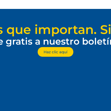
s que importan. Si
e gratis a nuestro bolet
Haz clic aquí