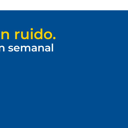
n ruido.
ín semanal