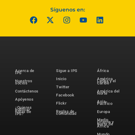
Síguenos en:
Acerca de
Sigue a IPS
África
IPS
Inicio
América
Nuestros
Latina y el
socios
Caribe
Twitter
Contáctenos
América del
Norte
Facebook
Apóyenos
Asia-
Flickr
Pacífico
¿Quieres
publicar
Reglas de
notas de
Europa
comunidad
IPS?
Medio
Oriente y
Norte de
África
Mundo