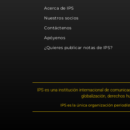
Acerca de IPS
Nuestros socios
Contáctenos
Apóyenos
¿Quieres publicar notas de IPS?
IPS es una institución internacional de comunicac
globalización, derechos 
IPS es la única organización periodí