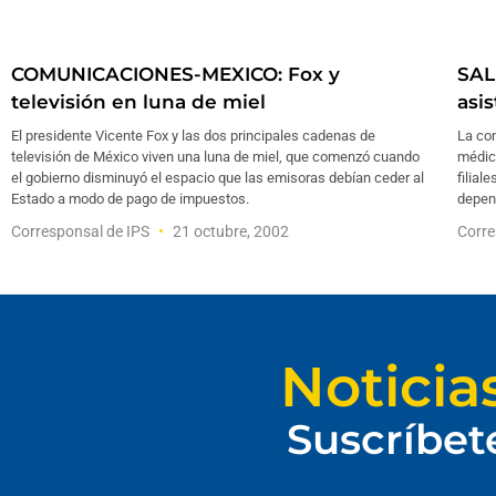
COMUNICACIONES-MEXICO: Fox y
SAL
televisión en luna de miel
asis
El presidente Vicente Fox y las dos principales cadenas de
La co
televisión de México viven una luna de miel, que comenzó cuando
médic
el gobierno disminuyó el espacio que las emisoras debían ceder al
filial
Estado a modo de pago de impuestos.
depen
Corresponsal de IPS
21 octubre, 2002
Corre
Noticia
Suscríbet