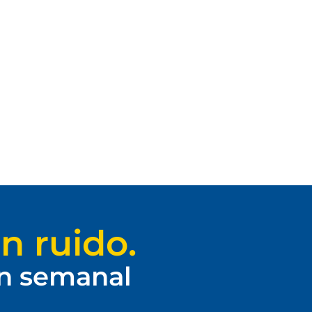
n ruido.
ín semanal