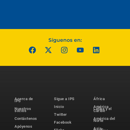
Síguenos en:
Acerca de
Sigue a IPS
África
IPS
Inicio
América
Nuestros
Latina y el
socios
Caribe
Twitter
Contáctenos
América del
Norte
Facebook
Apóyenos
Asia-