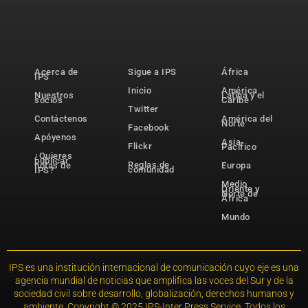
Acerca de
Sigue a IPS
África
IPS
Inicio
América
Nuestros
Latina y el
socios
Caribe
Twitter
Contáctenos
América del
Norte
Facebook
Apóyenos
Asia-
Flickr
Pacífico
¿Quieres
publicar
Reglas de
notas de
Europa
comunidad
IPS?
Medio
Oriente y
Norte de
África
Mundo
IPS es una institución internacional de comunicación cuyo eje es una
agencia mundial de noticias que amplifica las voces del Sur y de la
sociedad civil sobre desarrollo, globalización, derechos humanos y
ambiente. Copyright © 2025 IPS-Inter Press Service. Todos los